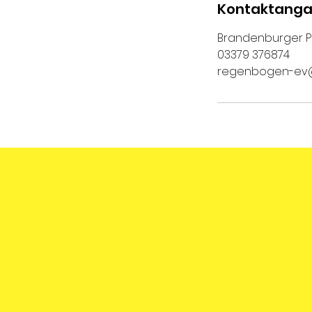
d
Kontaktang
Brandenburger Pl
03379 376874
regenbogen-ev@