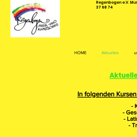
Regenbogen e.V. Musi
37 68 74
HOME
Aktuelles
u
Aktuell
In folgenden Kursen 
- 
- Ges
- Lat
- T