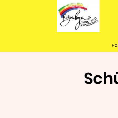
HO
Schü