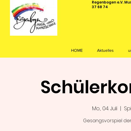
Regenbogen e.V. Musi
37 68 74
HOME
Aktuelles
u
Schülerko
Mo., 04. Juli
  |  
Sp
Gesangsvorspiel der